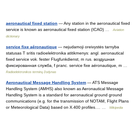
aeronautical fixed station
— Any station in the aeronautical fixed
service is known as aeronautical fixed station (ICAO) …
Aviation
dictionary
service fixe aéronautique
— nejudamoji oreivystės tarnyba
statusas T sritis radioelektronika atitikmenys: angl. aeronautical
fixed service vok. fester Flugfunkdienst, m rus. воздушная
фиксированная служба, f pranc. service fixe aéronautique, m …
Radioelektronikos terminų žodynas
Aeronautical Message Handling System
— ATS Message
Handling System (AMHS) also known as Aeronautical Message
Handling System is a standard for aeronautical ground ground
communications (e.g. for the transmission of NOTAM, Flight Plans
or Meteorological Data) based on X.400 profiles.… …
Wikipedia