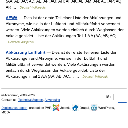
(AA; AB; AC; AD; AE; AF; AG; AH; AI; AK; AL; AM; AN; AO; AP; AQ;
AR …
Deutsch Wikipedia
AFWA
— Dies ist der erste Teil einer Liste der Abkürzungen und
Akronyme, wie sie in der Luftfahrt und Militärluftfahrt verwendet
werden. Viele Abkürzungen werden einfach durch Weglassen der
Vokale gebildet. Liste der Abkürzungen Teil 1 A A (AA; AB; AC;… …
Deutsch Wikipedia
Abkürzung Luftfahrt
— Dies ist der erste Teil einer Liste der
Abkürzungen und Akronyme, wie sie in der Luftfahrt und
Militärluftfahrt verwendet werden. Viele Abkürzungen werden
einfach durch Weglassen der Vokale gebildet. Liste der
Abkürzungen Teil 1 A A (AA; AB; AC;… …
Deutsch Wikipedia
© Academic, 2000-2026
18+
Contact us:
Technical Support
,
Advertising
Dictionaries export
, created on PHP,
Joomla,
Drupal,
WordPress,
MODx.